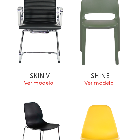
SKIN V
SHINE
Ver modelo
Ver modelo