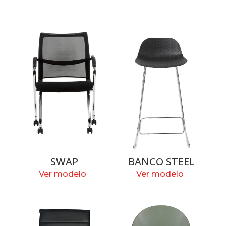
SWAP
BANCO STEEL
Ver modelo
Ver modelo