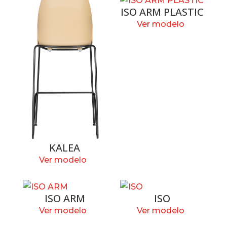
ISO ARM PLASTIC
Ver modelo
KALEA
Ver modelo
ISO ARM
ISO
Ver modelo
Ver modelo