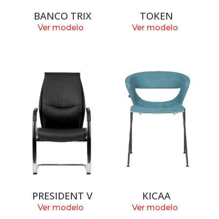
BANCO TRIX
TOKEN
Ver modelo
Ver modelo
PRESIDENT V
KICAA
Ver modelo
Ver modelo