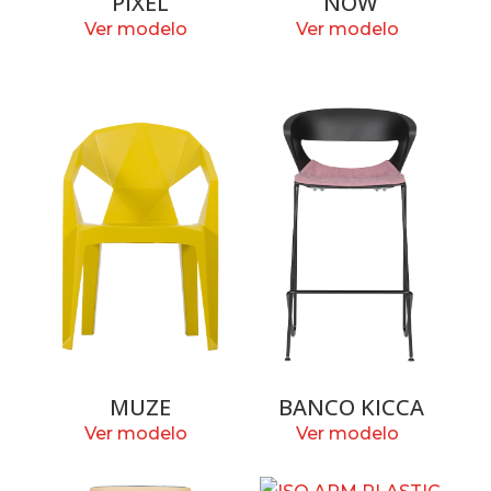
PIXEL
NOW
Ver modelo
Ver modelo
MUZE
BANCO KICCA
Ver modelo
Ver modelo